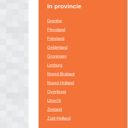
In provincie
Drenthe
Flevoland
Friesland
Gelderland
Groningen
Limburg
Noord-Brabant
Noord-Holland
Overijssel
Utrecht
Zeeland
Zuid-Holland