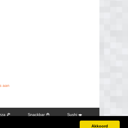
is aan
zza 🍕
Snackbar 🍟
Sushi 🍣
Akkoord