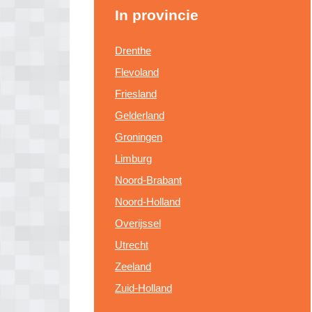
In provincie
Drenthe
Flevoland
Friesland
Gelderland
Groningen
Limburg
Noord-Brabant
Noord-Holland
Overijssel
Utrecht
Zeeland
Zuid-Holland