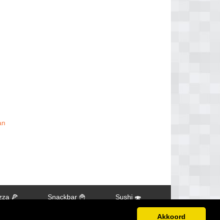
an
zza 🍕
Snackbar 🍟
Sushi 🍣
Akkoord