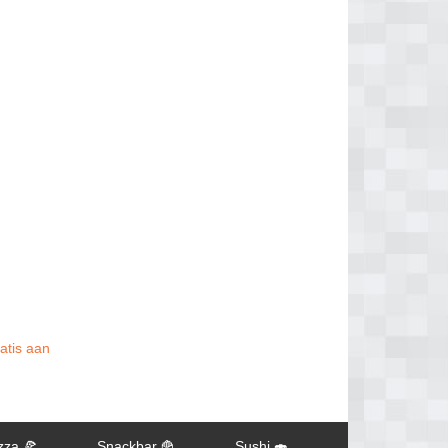
ratis aan
zza 🍕
Snackbar 🍟
Sushi 🍣