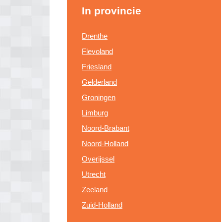
In provincie
Drenthe
Flevoland
Friesland
Gelderland
Groningen
Limburg
Noord-Brabant
Noord-Holland
Overijssel
Utrecht
Zeeland
Zuid-Holland