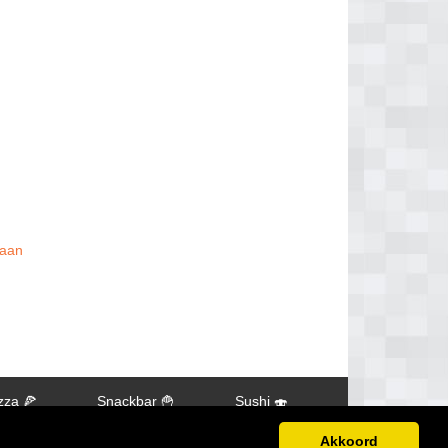
 aan
zza 🍕
Snackbar 🍟
Sushi 🍣
Akkoord