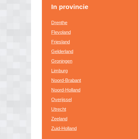
In provincie
Drenthe
Flevoland
Friesland
Gelderland
Groningen
Limburg
Noord-Brabant
Noord-Holland
Overijssel
Utrecht
Zeeland
Zuid-Holland