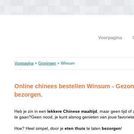
Voorpagina
Voorpagina
>
Groningen
> Winsum
Online chinees bestellen Winsum - Gezo
bezorgen.
Heb je zin in een
lekkere
Chinese
maaltijd
, maar geen tijd of
te gaan?Geen nood, je kunt alsnog genieten van jouw favorie
Hoe? Heel simpel, door je
eten
thuis
te laten
bezorgen
!