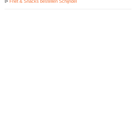
ᐅ
Friet & Snacks bestellen Schijndel