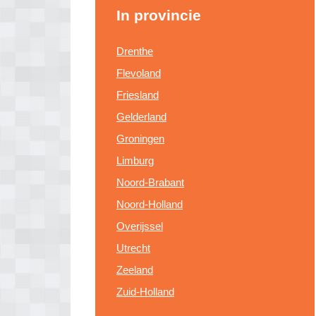
In provincie
Drenthe
Flevoland
Friesland
Gelderland
Groningen
Limburg
Noord-Brabant
Noord-Holland
Overijssel
Utrecht
Zeeland
Zuid-Holland