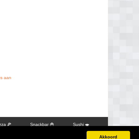
is aan
zza 🍕
Snackbar 🍟
Sushi 🍣
Akkoord