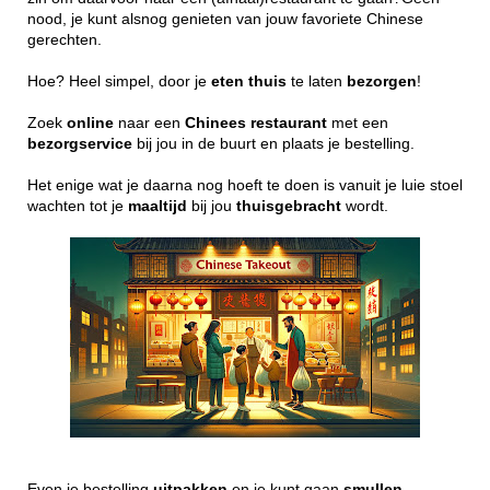
nood, je kunt alsnog genieten van jouw favoriete Chinese
gerechten.
Hoe? Heel simpel, door je
eten
thuis
te laten
bezorgen
!
Zoek
online
naar een
Chinees
restaurant
met een
bezorgservice
bij jou in de buurt en plaats je bestelling.
Het enige wat je daarna nog hoeft te doen is vanuit je luie stoel
wachten tot je
maaltijd
bij jou
thuisgebracht
wordt.
Even je bestelling
uitpakken
en je kunt gaan
smullen
..