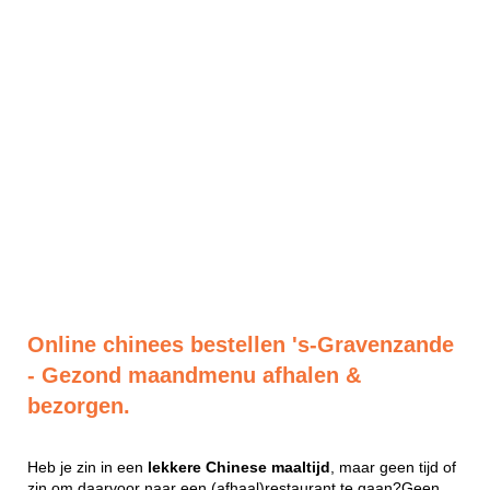
Online chinees bestellen 's-Gravenzande
- Gezond maandmenu afhalen &
bezorgen.
Heb je zin in een
lekkere
Chinese
maaltijd
, maar geen tijd of
zin om daarvoor naar een (afhaal)restaurant te gaan?Geen