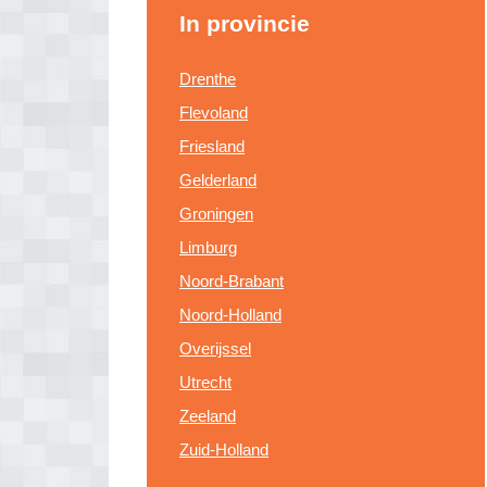
In provincie
Drenthe
Flevoland
Friesland
Gelderland
Groningen
Limburg
Noord-Brabant
Noord-Holland
Overijssel
Utrecht
Zeeland
Zuid-Holland