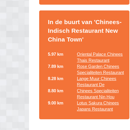
In de buurt van 'Chinees-
Indisch Restaurant New
China Town'
5.97 km
Oriental Palace Chinees
Thais Restaurant
7.89 km
Rose Garden Chinees
Specialiteiten Restaurant
8.28 km
Lange Muur Chinees
Restaurant De
8.80 km
Chinees Specialiteiten
Restaurant Nin Hou
9.00 km
Lotus Sakura Chinees
Japans Restaurant