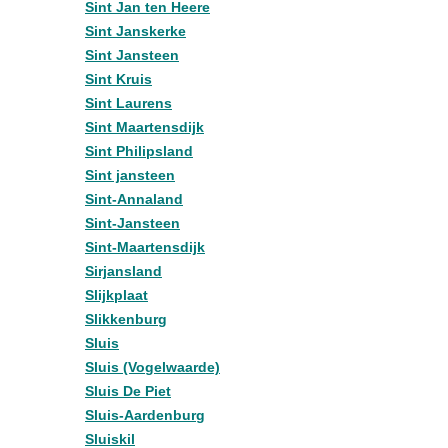
Sint Jan ten Heere
Sint Janskerke
Sint Jansteen
Sint Kruis
Sint Laurens
Sint Maartensdijk
Sint Philipsland
Sint jansteen
Sint-Annaland
Sint-Jansteen
Sint-Maartensdijk
Sirjansland
Slijkplaat
Slikkenburg
Sluis
Sluis (Vogelwaarde)
Sluis De Piet
Sluis-Aardenburg
Sluiskil