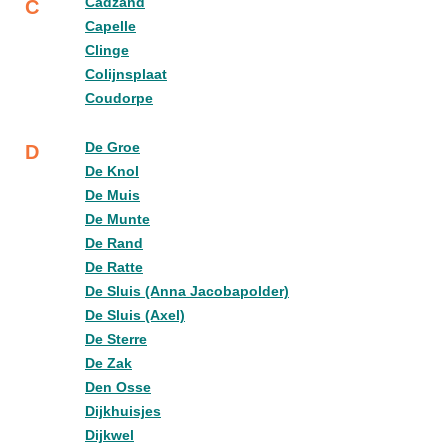
Cadzand
C
Capelle
Clinge
Colijnsplaat
Coudorpe
De Groe
D
De Knol
De Muis
De Munte
De Rand
De Ratte
De Sluis (Anna Jacobapolder)
De Sluis (Axel)
De Sterre
De Zak
Den Osse
Dijkhuisjes
Dijkwel