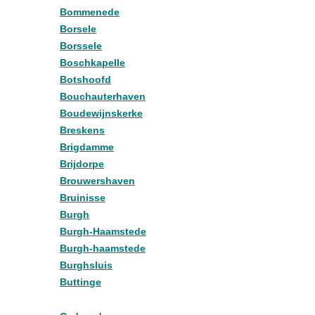
Bommenede
Borsele
Borssele
Boschkapelle
Botshoofd
Bouchauterhaven
Boudewijnskerke
Breskens
Brigdamme
Brijdorpe
Brouwershaven
Bruinisse
Burgh
Burgh-Haamstede
Burgh-haamstede
Burghsluis
Buttinge