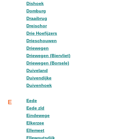
Dishoek
Domburg
Draaibrug
Dreischor
Drie Hoefijzers
Drieschouwen
Driewegen
Driewegen (Biervliet)
Driewegen (Borsele)
Duiveland
Duivendijke
Duivenhoek
Eede
E
Eede zld
Eindewege
Elkerzee
Ellemeet
Ellewoutsdijk