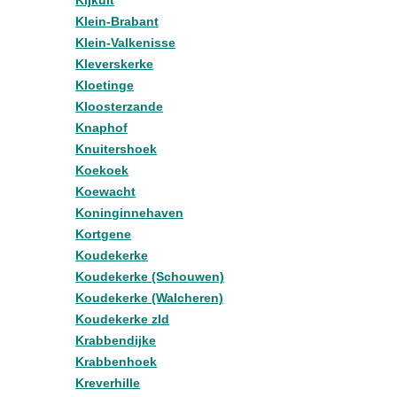
Kijkuit
Klein-Brabant
Klein-Valkenisse
Kleverskerke
Kloetinge
Kloosterzande
Knaphof
Knuitershoek
Koekoek
Koewacht
Koninginnehaven
Kortgene
Koudekerke
Koudekerke (Schouwen)
Koudekerke (Walcheren)
Koudekerke zld
Krabbendijke
Krabbenhoek
Kreverhille