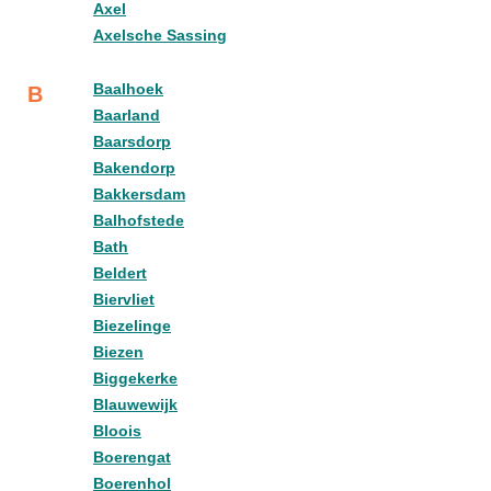
Axel
Axelsche Sassing
Baalhoek
B
Baarland
Baarsdorp
Bakendorp
Bakkersdam
Balhofstede
Bath
Beldert
Biervliet
Biezelinge
Biezen
Biggekerke
Blauwewijk
Bloois
Boerengat
Boerenhol