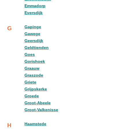
Emmadorp
Eversdijk
Gapinge
G
Gawege
Geersdijk
Geldtienden
Goes
Gorishoek
Graauw
Graszode
Griete
Grijpskerke
Groede
Groot-Abeele
Groot-Valkenisse
Haamstede
H