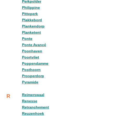
Perkpolder
Philippine
Pitteperk
Plakkebord
Plankendorp
Planketent
Ponte
Ponte Avancé
Poonhaven
Poortvliet
Poppendamme
Posthoorn
Prosperdorp
Pyramide
Reimerswaal
R
Renesse
Retranchement
Reuzenhoek