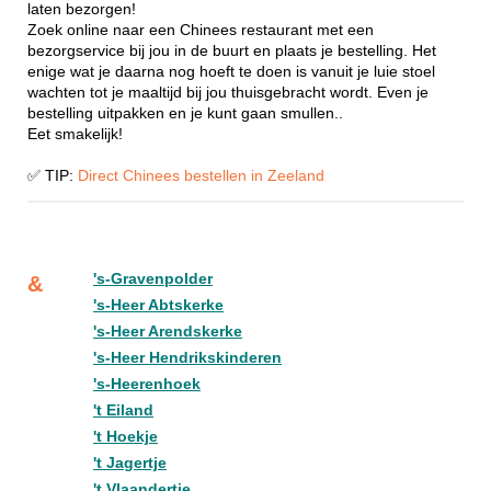
laten bezorgen!
Zoek online naar een Chinees restaurant met een
bezorgservice bij jou in de buurt en plaats je bestelling. Het
enige wat je daarna nog hoeft te doen is vanuit je luie stoel
wachten tot je maaltijd bij jou thuisgebracht wordt. Even je
bestelling uitpakken en je kunt gaan smullen..
Eet smakelijk!
✅ TIP:
Direct Chinees bestellen in Zeeland
's-Gravenpolder
&
's-Heer Abtskerke
's-Heer Arendskerke
's-Heer Hendrikskinderen
's-Heerenhoek
't Eiland
't Hoekje
't Jagertje
't Vlaandertje