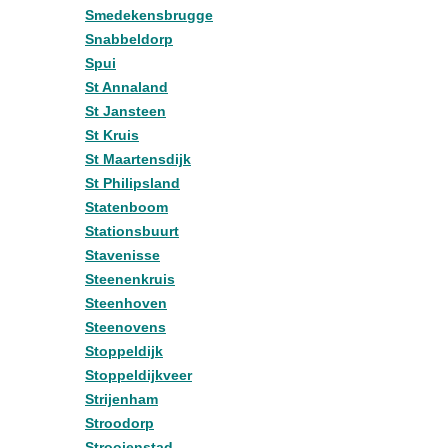
Smedekensbrugge
Snabbeldorp
Spui
St Annaland
St Jansteen
St Kruis
St Maartensdijk
St Philipsland
Statenboom
Stationsbuurt
Stavenisse
Steenenkruis
Steenhoven
Steenovens
Stoppeldijk
Stoppeldijkveer
Strijenham
Stroodorp
Strooienstad