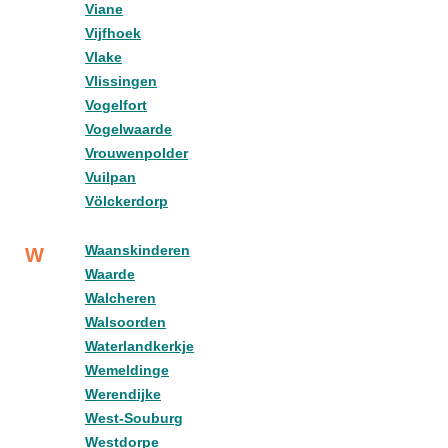
Viane
Vijfhoek
Vlake
Vlissingen
Vogelfort
Vogelwaarde
Vrouwenpolder
Vuilpan
Völckerdorp
Waanskinderen
W
Waarde
Walcheren
Walsoorden
Waterlandkerkje
Wemeldinge
Werendijke
West-Souburg
Westdorpe