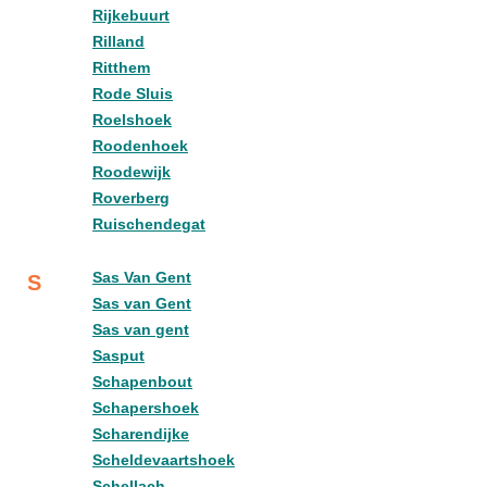
Rijkebuurt
Rilland
Ritthem
Rode Sluis
Roelshoek
Roodenhoek
Roodewijk
Roverberg
Ruischendegat
Sas Van Gent
S
Sas van Gent
Sas van gent
Sasput
Schapenbout
Schapershoek
Scharendijke
Scheldevaartshoek
Schellach