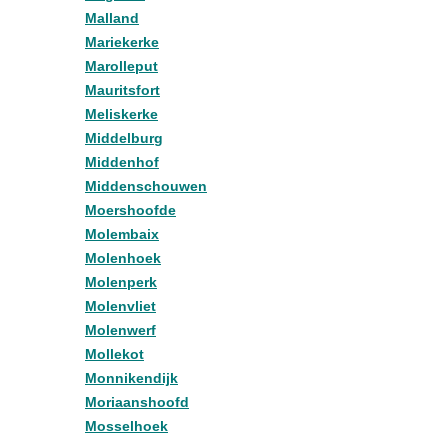
Malland
Mariekerke
Marolleput
Mauritsfort
Meliskerke
Middelburg
Middenhof
Middenschouwen
Moershoofde
Molembaix
Molenhoek
Molenperk
Molenvliet
Molenwerf
Mollekot
Monnikendijk
Moriaanshoofd
Mosselhoek