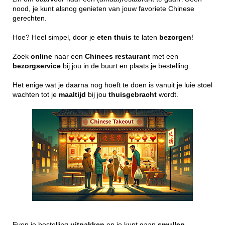
nood, je kunt alsnog genieten van jouw favoriete Chinese
gerechten.
Hoe? Heel simpel, door je
eten
thuis
te laten
bezorgen
!
Zoek
online
naar een
Chinees
restaurant
met een
bezorgservice
bij jou in de buurt en plaats je bestelling.
Het enige wat je daarna nog hoeft te doen is vanuit je luie stoel
wachten tot je
maaltijd
bij jou
thuisgebracht
wordt.
Even je bestelling
uitpakken
en je kunt gaan
smullen
..