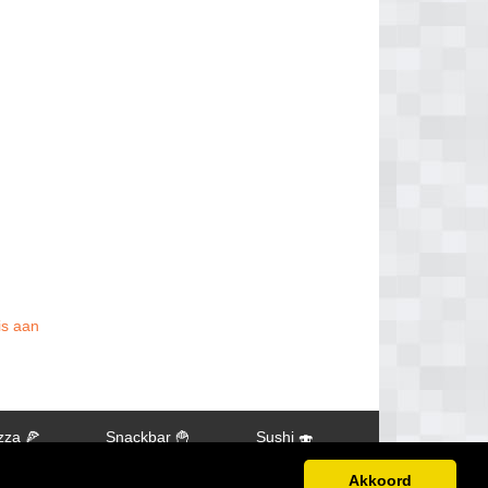
is aan
zza 🍕
Snackbar 🍟
Sushi 🍣
Akkoord