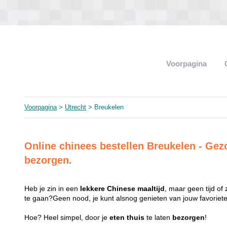
Voorpagina
Voorpagina
>
Utrecht
> Breukelen
Online chinees bestellen Breukelen - G
bezorgen.
Heb je zin in een
lekkere
Chinese
maaltijd
, maar geen tijd of
te gaan?Geen nood, je kunt alsnog genieten van jouw favorie
Hoe? Heel simpel, door je
eten
thuis
te laten
bezorgen
!