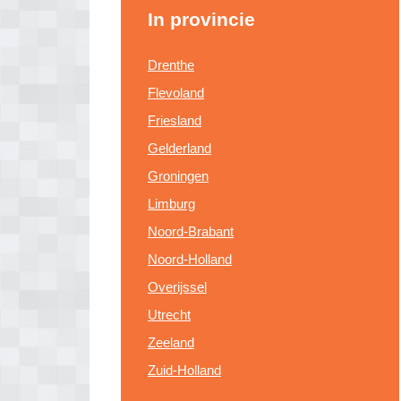
In provincie
Drenthe
Flevoland
Friesland
Gelderland
Groningen
Limburg
Noord-Brabant
Noord-Holland
Overijssel
Utrecht
Zeeland
Zuid-Holland