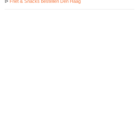
ᐅ
Friet & Snacks bestellen Den Haag